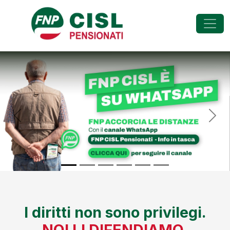
FNP - Federazione Na
Previous
Nex
I diritti non sono privilegi.
NOI LI DIFENDIAMO.