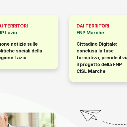
AI TERRITORI
DAI TERRITORI
NP Lazio
FNP Marche
one notizie sulle
Cittadino Digitale:
litiche sociali della
conclusa la fase
gione Lazio
formativa, prende il vi
il progetto della FNP
CISL Marche