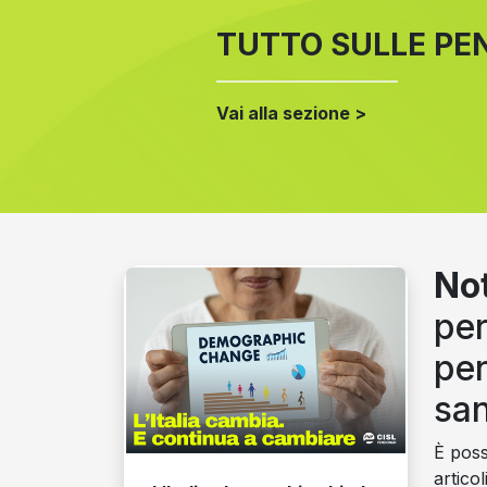
TUTTO SULLE PE
Vai alla sezione >
Not
per
pen
san
È possi
articol