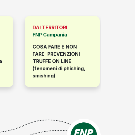
DAI TERRITORI
DAI TE
FNP Campania
FNP C
COSA FARE E NON
Oltre 
FARE_PREVENZIONI
ridurre
a
TRUFFE ON LINE
Irpef 
(fenomeni di phishing,
smishing)