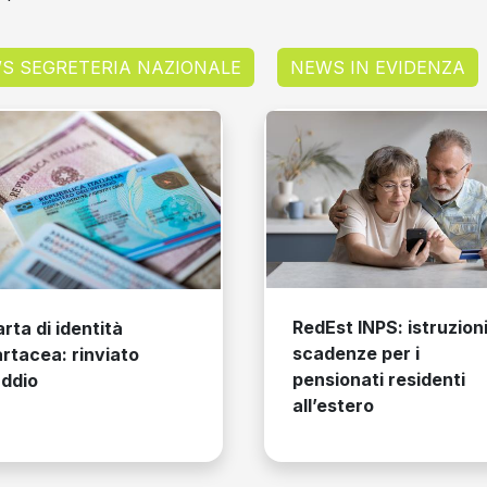
S SEGRETERIA NAZIONALE
NEWS IN EVIDENZA
Bonus e Rimborsi
RedEst INPS: istruzioni e
730/2026: ecco co
scadenze per i
recuperare i tuoi sol
pensionati residenti
tagliare le tasse
all’estero