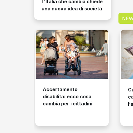
L’Italia che cambia chiede
una nuova idea di società
NEW
Carta di identità
o cosa
cartacea: rinviato
tadini
l’addio