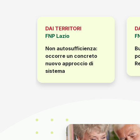
DAI TERRITORI
D
FNP Lazio
F
Non autosufficienza:
Bu
e due
occorre un concreto
po
nuovo approccio di
Re
sistema