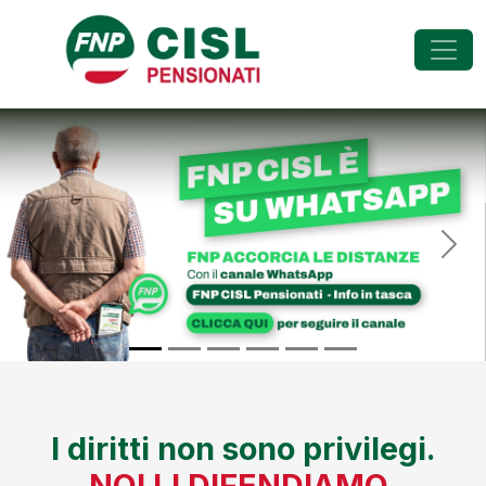
FNP - Federazione Na
Previous
Nex
I diritti non sono privilegi.
NOI LI DIFENDIAMO.